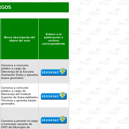
RGOS
Enlace a la
Breve descripción del
publicación o
objeto del acto
archivo
correspondiente
Convoca a concurso
público a cargo de
Director(a) de la Escuela
Aramando Dufey y aprueba
bases generales.
Convoca a concurso
público a cargo de
Director(a) del Instituto
Superior de Especialidades
Técnicas y aprueba bases
generales.
Convoca a proveer el cargo
a honorario vacante de
OPD del Municipio de