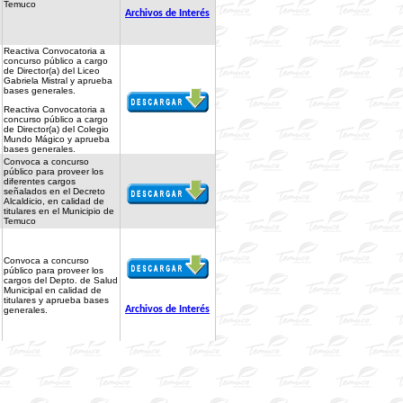
Temuco
Archivos de Interés
Reactiva Convocatoria a
concurso público a cargo
de Director(a) del Liceo
Gabriela Mistral y aprueba
bases generales.
Reactiva Convocatoria a
concurso público a cargo
de Director(a) del Colegio
Mundo Mágico y aprueba
bases generales.
Convoca a concurso
público para proveer los
diferentes cargos
señalados en el Decreto
Alcaldicio, en calidad de
titulares en el Municipio de
Temuco
Convoca a concurso
público para proveer los
cargos del Depto. de Salud
Municipal en calidad de
titulares y aprueba bases
Archivos de Interés
generales.