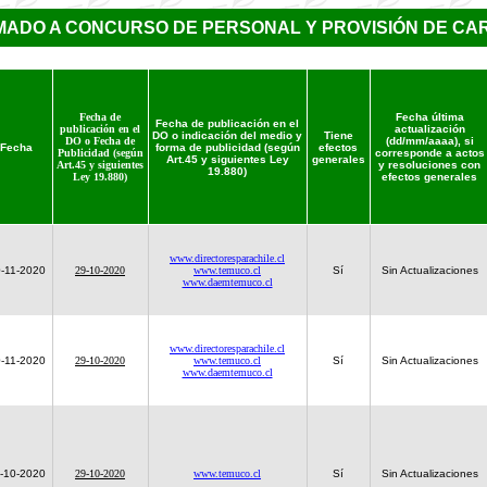
MADO A CONCURSO DE PERSONAL Y PROVISIÓN DE CA
Fecha de
Fecha última
Fecha de publicación en el
publicación en el
actualización
DO o indicación del medio y
Tiene
DO o Fecha de
(dd/mm/aaaa), si
Fecha
forma de publicidad (según
efectos
Publicidad (según
corresponde a actos
Art.45 y siguientes Ley
generales
Art.45 y siguientes
y resoluciones con
19.880)
Ley 19.880)
efectos generales
www.directoresparachile.cl
-11-2020
29-10-2020
www.temuco.cl
Sí
Sin Actualizaciones
www.daemtemuco.cl
www.directoresparachile.cl
-11-2020
29-10-2020
www.temuco.cl
Sí
Sin Actualizaciones
www.daemtemuco.cl
-10-2020
29-10-2020
www.temuco.cl
Sí
Sin Actualizaciones