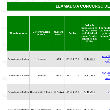
LLAMADO A CONCURSO DE
Fecha de
publicación en
Fecha de
el DO o Fecha
DO o ind
Denominación
Número
Tipo de norma
Fecha
de Publicidad
y form
norma
norma
(según Art.45 y
(según A
siguientes Ley
L
19.880)
www.dire
Acto Administrativo
Decreto
619
22-10-2019
06-12-2019
ww
www
www.dire
Acto Administrativo
Decreto
618
06-12-2019
06-12-2019
ww
www
Acto Administrativo
Documento Interno
1873474
22-10-2019
22-10-2019
w
Acto Administrativo
Decreto Alcaldicio
226
09-09-2019
11-09-2019
w