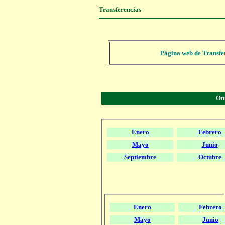
Transferencias
Página web de Transfe
Otr
Enero
Febrero
Mayo
Junio
Septiembre
Octubre
Enero
Febrero
Mayo
Junio