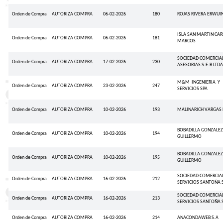
Orden de Compra
AUTORIZA COMPRA
06-02-2026
180
ROJAS RIVERA ERWUI
ISLA SAN MARTIN CA
Orden de Compra
AUTORIZA COMPRA
06-02-2026
181
MARCOS
SOCIEDAD COMERCIAL
Orden de Compra
AUTORIZA COMPRA
17-02-2026
230
ASESORIAS S.E.B LTD
M&M INGENIERIA Y
Orden de Compra
AUTORIZA COMPRA
23-02-2026
247
SERVICIOS SPA
Orden de Compra
AUTORIZA COMPRA
10-02-2026
193
MALINARICH VARGAS 
BOBADILLA GONZALEZ
Orden de Compra
AUTORIZA COMPRA
10-02-2026
194
GUILLERMO
BOBADILLA GONZALEZ
Orden de Compra
AUTORIZA COMPRA
10-02-2026
195
GUILLERMO
SOCIEDAD COMERCIAL
Orden de Compra
AUTORIZA COMPRA
16-02-2026
212
SERVICIOS SANTOÑA 
SOCIEDAD COMERCIAL
Orden de Compra
AUTORIZA COMPRA
16-02-2026
213
SERVICIOS SANTOÑA 
Orden de Compra
AUTORIZA COMPRA
16-02-2026
214
ANACONDAWEB S.A