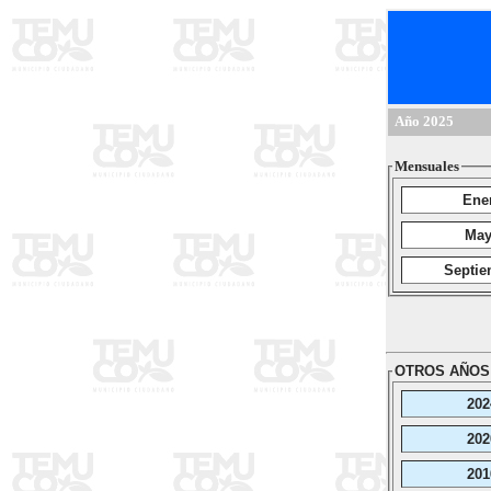
Año 2025
Mensuales
Ene
Ma
Septie
OTROS AÑOS
202
202
201