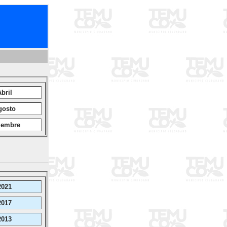
bril
gosto
iembre
2021
2017
2013