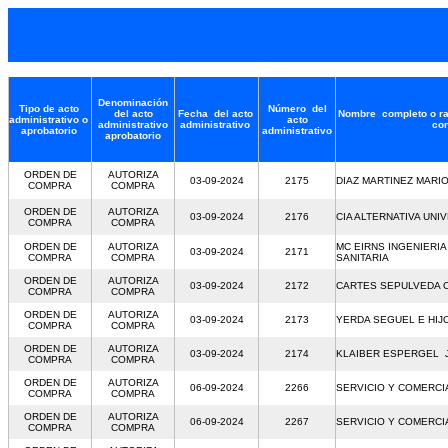
Denominación
Tipo de acto
Número del
del acto
Fecha del acto
Nombre completo o ra
administrativo o
acto
administrativo
administrativo
con
aprobatorio
administrativo
aprobatorio
ORDEN DE
AUTORIZA
03-09-2024
2175
DIAZ MARTINEZ MARI
COMPRA
COMPRA
ORDEN DE
AUTORIZA
03-09-2024
2176
CIA ALTERNATIVA UNI
COMPRA
COMPRA
ORDEN DE
AUTORIZA
MC EIRNS INGENIERI
03-09-2024
2171
COMPRA
COMPRA
SANITARIA
ORDEN DE
AUTORIZA
03-09-2024
2172
CARTES SEPULVEDA
COMPRA
COMPRA
ORDEN DE
AUTORIZA
03-09-2024
2173
YERDA SEGUEL E HI
COMPRA
COMPRA
ORDEN DE
AUTORIZA
03-09-2024
2174
KLAIBER ESPERGEL 
COMPRA
COMPRA
ORDEN DE
AUTORIZA
06-09-2024
2266
SERVICIO Y COMERC
COMPRA
COMPRA
ORDEN DE
AUTORIZA
06-09-2024
2267
SERVICIO Y COMERC
COMPRA
COMPRA