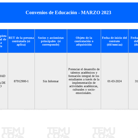
Convenios de Educación - MARZO 2023
pleto
RUT de la persona
Socios y accionistas
Objeto de la
Fecha de inicio del
Fecha
al de
contratada (si
principales (si
contratación o
contrato
del
na
aplica)
corresponde)
adquisición
(dd/mm/aa)
(d
da
Potenciar el desarrollo de
talentos académicos y
DAD
formación integral de los
estudiantes a través de la
87912900-1
Sin Informar
01-03-2024
31
 DE
implementación de
O
actividades académicas,
culturales y socio-
emocionales.