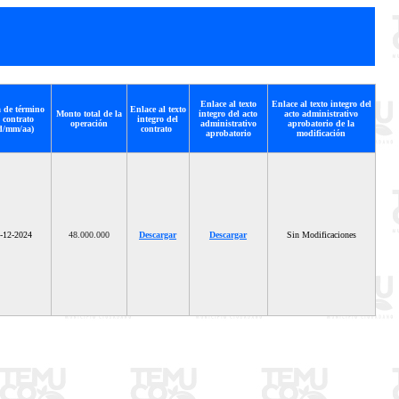
Enlace al texto
Enlace al texto integro del
 de término
Enlace al texto
Monto total de la
integro del acto
acto administrativo
 contrato
integro del
operación
administrativo
aprobatorio de la
d/mm/aa)
contrato
aprobatorio
modificación
-12-2024
48.000.000
Descargar
Descargar
Sin Modificaciones