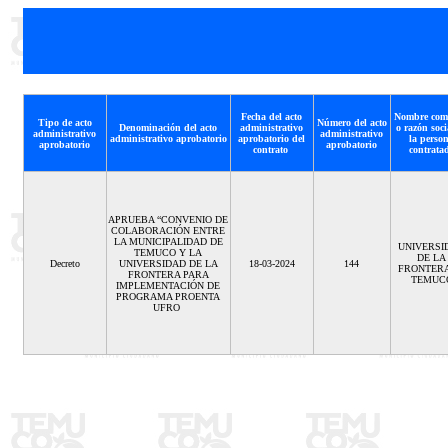
Fecha del acto
Nombre com
Tipo de acto
Número del acto
Denominación del acto
administrativo
o razón soci
administrativo
administrativo
administrativo aprobatorio
aprobatorio del
la perso
aprobatorio
aprobatorio
contrato
contrata
APRUEBA “CONVENIO DE
COLABORACIÓN ENTRE
LA MUNICIPALIDAD DE
UNIVERSI
TEMUCO Y LA
DE LA
Decreto
UNIVERSIDAD DE LA
18-03-2024
144
FRONTERA
FRONTERA PARA
TEMUC
IMPLEMENTACIÓN DE
PROGRAMA PROENTA
UFRO