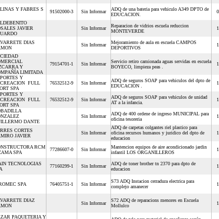
LINAS Y FABRES S
ADQ de una bateria para vehiculo A349 DPTO de
91502000-3
Sin Informar
0
EDUCACION.
LDEBENITO
Reparacion de vidrios escuela reduccion
SALES JAVIER
Sin Informar
1
MONTEVERDE
DUARDO
VARRETE DIAS
Mejoramiento de aula en escuela CAMPOS
Sin Informar
1
AMON
DEPORTIVOS
CIEDAD
MERCIAL
Servicio retiro camionada aguas servidas en escuela
79154701-1
Sin Informar
1
ZCARRA Y
BOYECO, limpieza peas .
MPAÑÍA LIMITADA
PORTES Y
ADQ de seguros SOAP para vehiculos del dpto de
CREACION FULL
76532512-9
Sin Informar
1
EDUCACION .
ORT SPA
PORTES Y
ADQ de seguros SOAP para vehiculos de unidad
CREACION FULL
76532512-9
Sin Informar
1
AT a la infancia.
ORT SPA
BADILLA
ADQ de 400 ordene de ingreso MUNICIPAL para
NZALEZ
Sin Informar
1
oficina tesoreria
ILLERMO DANTE
ADQ de carpetas colgantes riel plastico para
RRES CORTES
Sin Informar
oficina recursos humanos y juridico del dpto de
1
MIRO JAVIER
educacion
NSTRUCTORA RCM
Mantencion equipos de aire acondicionado jardin
77286607-0
Sin Informar
1
ZAMA SPA
infantil LOS ORGANILLEROS
IN TECNOLOGIAS
ADQ de toner brother tn 2370 para dpto de
77160299-1
Sin Informar
1
PA
educacion
S73 ADQ Instacion cerradura electrica para
ROMEC SPA
76405751-1
Sin Informar
1
complejo amanecer
VARRETE DIAZ
S72 ADQ de reparacions menores en Escuela
Sin Informar
1
AMON
Mollulco
ZAR PAQUETERIA Y