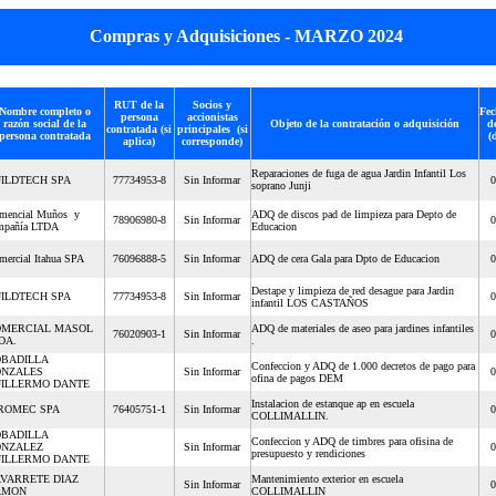
Compras y Adquisiciones - MARZO 2024
RUT de la
Socios y
Nombre completo o
Fec
persona
accionistas
razón social de la
Objeto de la contratación o adquisición
d
contratada (si
principales (si
persona contratada
(
aplica)
corresponde)
Reparaciones de fuga de agua Jardin Infantil Los
ILDTECH SPA
77734953-8
Sin Informar
0
soprano Junji
mencial Muños y
ADQ de discos pad de limpieza para Depto de
78906980-8
Sin Informar
0
mpañía LTDA
Educacion
ercial Itahua SPA
76096888-5
Sin Informar
ADQ de cera Gala para Dpto de Educacion
0
Destape y limpieza de red desague para Jardin
ILDTECH SPA
77734953-8
Sin Informar
0
infantil LOS CASTAÑOS
MERCIAL MASOL
ADQ de materiales de aseo para jardines infantiles
76020903-1
Sin Informar
0
DA.
.
BADILLA
Confeccion y ADQ de 1.000 decretos de pago para
NZALES
Sin Informar
0
ofina de pagos DEM
ILLERMO DANTE
Instalacion de estanque ap en escuela
ROMEC SPA
76405751-1
Sin Informar
0
COLLIMALLIN.
BADILLA
Confeccion y ADQ de timbres para ofisina de
NZALEZ
Sin Informar
0
presupuesto y rendiciones
ILLERMO DANTE
VARRETE DIAZ
Mantenimiento exterior en escuela
Sin Informar
0
AMON
COLLIMALLIN