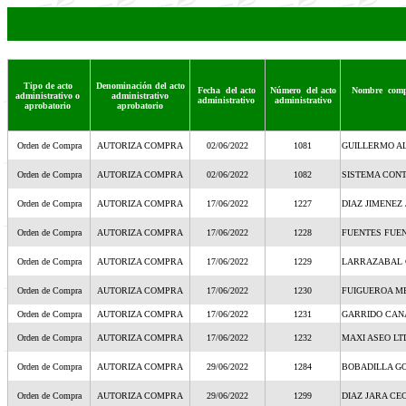
Tipo de acto
Denominación del acto
Fecha del acto
Número del acto
Nombre comple
administrativo o
administrativo
administrativo
administrativo
aprobatorio
aprobatorio
Orden de Compra
AUTORIZA COMPRA
02/06/2022
1081
GUILLERMO A
Orden de Compra
AUTORIZA COMPRA
02/06/2022
1082
SISTEMA CONT
Orden de Compra
AUTORIZA COMPRA
17/06/2022
1227
DIAZ JIMENEZ
Orden de Compra
AUTORIZA COMPRA
17/06/2022
1228
FUENTES FUEN
Orden de Compra
AUTORIZA COMPRA
17/06/2022
1229
LARRAZABAL 
Orden de Compra
AUTORIZA COMPRA
17/06/2022
1230
FUIGUEROA M
Orden de Compra
AUTORIZA COMPRA
17/06/2022
1231
GARRIDO CAN
Orden de Compra
AUTORIZA COMPRA
17/06/2022
1232
MAXI ASEO LT
Orden de Compra
AUTORIZA COMPRA
29/06/2022
1284
BOBADILLA G
Orden de Compra
AUTORIZA COMPRA
29/06/2022
1299
DIAZ JARA CEC