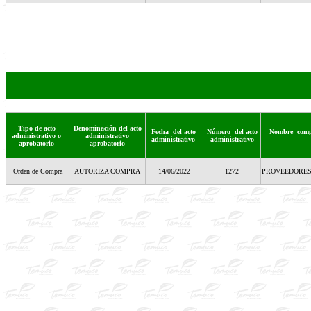
Tipo de acto
Denominación del acto
Fecha del acto
Número del acto
Nombre comple
administrativo o
administrativo
administrativo
administrativo
aprobatorio
aprobatorio
Orden de Compra
AUTORIZA COMPRA
14/06/2022
1272
PROVEEDORES