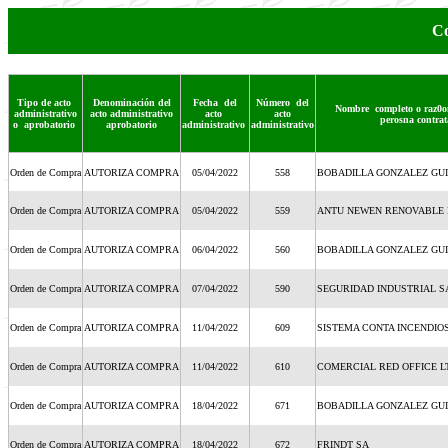
Co
Tipo de acto
Denominación del
Fecha del
Número del
Nombre completo o raz0on
administrativo
acto administrativo
acto
acto
perosna contra
o aprobatorio
aprobatorio
administrativo
administrativo
Orden de Compra
AUTORIZA COMPRA
05/04/2022
558
BOBADILLA GONZALEZ GU
Orden de Compra
AUTORIZA COMPRA
05/04/2022
559
ANTU NEWEN RENOVABLE 
Orden de Compra
AUTORIZA COMPRA
06/04/2022
560
BOBADILLA GONZALEZ GU
Orden de Compra
AUTORIZA COMPRA
07/04/2022
590
SEGURIDAD INDUSTRIAL S
Orden de Compra
AUTORIZA COMPRA
11/04/2022
609
SISTEMA CONTA INCENDIO
Orden de Compra
AUTORIZA COMPRA
11/04/2022
610
COMERCIAL RED OFFICE L
Orden de Compra
AUTORIZA COMPRA
18/04/2022
671
BOBADILLA GONZALEZ GU
Orden de Compra
AUTORIZA COMPRA
18/04/2022
672
FRINDT SA