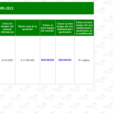
-09-2021
Enlace al texto
Fecha de
Enlace al texto
Enlace al
integro del acto
término del
Monto total de la
integro del acto
texto integro
administrativo
contrato
operación
administrativo
del contrato
aprobatorio de
(dd/mm/aa)
aprobatorio
la modificación
31/12/2021
$ 27.840.000
DESCARGAR
DESCARGAR
N o Aplica