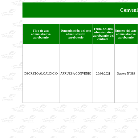
Conveni
Fecha del acto
Tipo de acto
Denominación del acto
Número del acto
administrativo
administrativo
administrativo
administrativo
aprobatorio del
aprobatorio
aprobatorio
aprobatorio
contrato
DECRETO ALCALDICIO
APRUEBA CONVENIO
20/08/2021
Decreto N°389