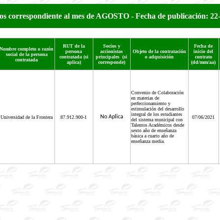
os correspondiente al mes de AGOSTO - Fecha de publicación: 22
RUT de la
Socios y
Fecha de
Nombre completo o razón
persona
accionistas
Objeto de la contratación
inicio del
social de la persona
contratada (si
principales (si
o adquisición
contrato
contratada
aplica)
corresponde)
(dd/mm/aa)
Convenio de Colaboración
en materias de
perfeccionamiento y
estimulación del desarrollo
integral de los estudiantes
No Aplica
Universidad de la Frontera
87.912.900-1
07/06/2021
del sistema municipal con
Talentos Académicos desde
sexto año de enseñanza
básica a cuarto año de
enseñanza media.