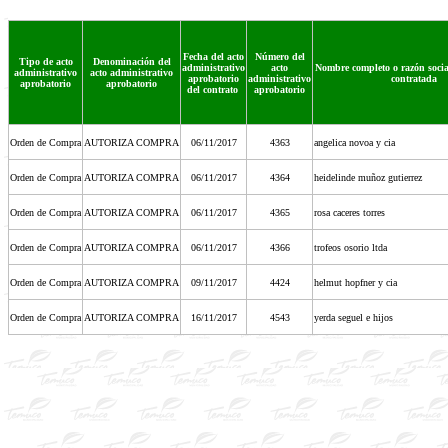
Fecha del acto
Número del
Tipo de acto
Denominación del
administrativo
acto
Nombre completo o razón socia
administrativo
acto administrativo
aprobatorio
administrativo
contratada
aprobatorio
aprobatorio
del contrato
aprobatorio
Orden de Compra
AUTORIZA COMPRA
06/11/2017
4363
angelica novoa y cia
Orden de Compra
AUTORIZA COMPRA
06/11/2017
4364
heidelinde muñoz gutierrez
Orden de Compra
AUTORIZA COMPRA
06/11/2017
4365
rosa caceres torres
Orden de Compra
AUTORIZA COMPRA
06/11/2017
4366
trofeos osorio ltda
Orden de Compra
AUTORIZA COMPRA
09/11/2017
4424
helmut hopfner y cia
Orden de Compra
AUTORIZA COMPRA
16/11/2017
4543
yerda seguel e hijos