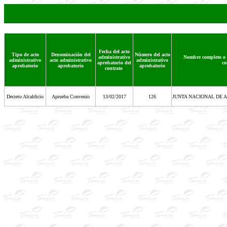
Fecha del acto
Tipo de acto
Denominación del
Número del acto
administrativo
Nombre completo o r
administrativo
acto administrativo
administrativo
aprobatorio del
co
aprobatorio
aprobatorio
aprobatorio
contrato
Decreto Alcaldicio
Aprueba Convenio
13/02/2017
126
JUNTA NACIONAL DE 