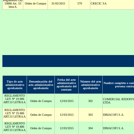
Reglamento Ley
19886 Art. 53
Orden de Compra
31/03/2015
579
CRECIC SA
letra A.
Fecha del acto
Tipo de acto
Denominación del
Número del acto
administrativo
Nombre completo o razó
administrativo
acto administrativo
administrativo
aprobatorio del
persona contr
aprobatorio
aprobatorio
aprobatorio
contrato
REGLAMENTO
LEY Nº 19.886
COMERCIAL REDOFFI
Orden de Compra
12/03/2015
302
ART.53 LETRA A.
LTDA
REGLAMENTO
LEY Nº 19.886
Orden de Compra
12/03/2015
303
DIMACOFI S.A.
ART.53 LETRA A.
REGLAMENTO
LEY Nº 19.886
Orden de Compra
12/03/2015
304
DIMACOFI S.A.
ART.53 LETRA A.