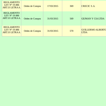
REGLAMENTO
LEY Nº 19.886
Orden de Compra
17/03/2015
369
CRECIC S.A.
ART.53 LETRA A.
REGLAMENTO
LEY Nº 19.886
ART.53 LETRA A.
Orden de Compra
31/03/2015
569
GEJMAN Y CIA LTDA
REGLAMENTO
LEY Nº 19.886
GUILLERMO ALBERT
Orden de Compra
31/03/2015
570
ART.53 LETRA A.
LTDA