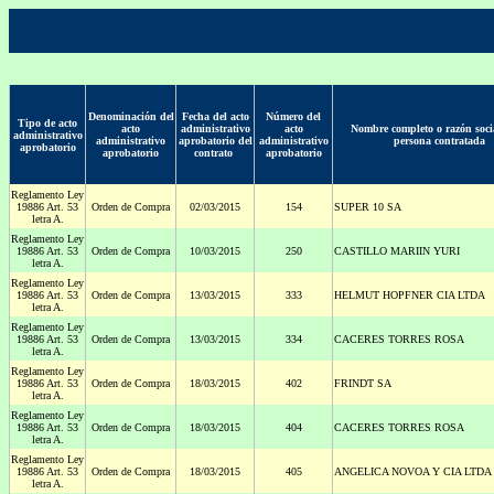
Denominación del
Fecha del acto
Número del
Tipo de acto
acto
administrativo
acto
Nombre completo o razón socia
administrativo
administrativo
aprobatorio del
administrativo
persona contratada
aprobatorio
aprobatorio
contrato
aprobatorio
Reglamento Ley
19886 Art. 53
Orden de Compra
02/03/2015
154
SUPER 10 SA
letra A.
Reglamento Ley
19886 Art. 53
Orden de Compra
10/03/2015
250
CASTILLO MARIIN YURI
letra A.
Reglamento Ley
19886 Art. 53
Orden de Compra
13/03/2015
333
HELMUT HOPFNER CIA LTDA
letra A.
Reglamento Ley
19886 Art. 53
Orden de Compra
13/03/2015
334
CACERES TORRES ROSA
letra A.
Reglamento Ley
19886 Art. 53
Orden de Compra
18/03/2015
402
FRINDT SA
letra A.
Reglamento Ley
19886 Art. 53
Orden de Compra
18/03/2015
404
CACERES TORRES ROSA
letra A.
Reglamento Ley
19886 Art. 53
Orden de Compra
18/03/2015
405
ANGELICA NOVOA Y CIA LTDA
letra A.