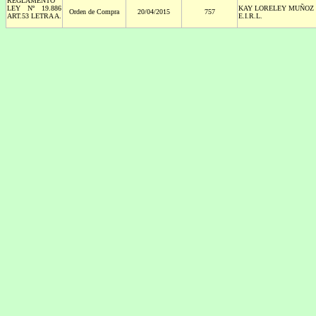
REGLAMENTO
LEY Nº 19.886
KAY LORELEY MUÑOZ
Orden de Compra
20/04/2015
757
ART.53 LETRA A.
E.I.R.L.