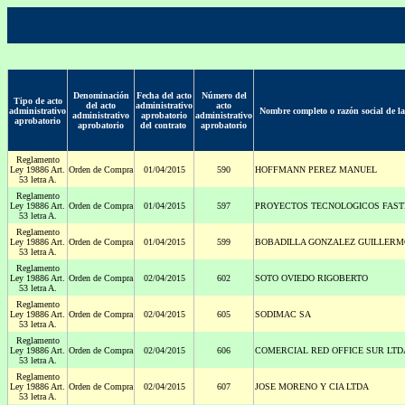
Denominación
Fecha del acto
Número del
Tipo de acto
del acto
administrativo
acto
administrativo
Nombre completo o razón social de l
administrativo
aprobatorio
administrativo
aprobatorio
aprobatorio
del contrato
aprobatorio
Reglamento
Ley 19886 Art.
Orden de Compra
01/04/2015
590
HOFFMANN PEREZ MANUEL
53 letra A.
Reglamento
Ley 19886 Art.
Orden de Compra
01/04/2015
597
PROYECTOS TECNOLOGICOS FAST
53 letra A.
Reglamento
Ley 19886 Art.
Orden de Compra
01/04/2015
599
BOBADILLA GONZALEZ GUILLERM
53 letra A.
Reglamento
Ley 19886 Art.
Orden de Compra
02/04/2015
602
SOTO OVIEDO RIGOBERTO
53 letra A.
Reglamento
Ley 19886 Art.
Orden de Compra
02/04/2015
605
SODIMAC SA
53 letra A.
Reglamento
Ley 19886 Art.
Orden de Compra
02/04/2015
606
COMERCIAL RED OFFICE SUR LTD
53 letra A.
Reglamento
Ley 19886 Art.
Orden de Compra
02/04/2015
607
JOSE MORENO Y CIA LTDA
53 letra A.