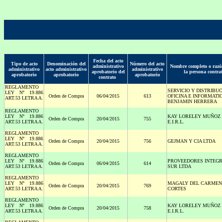
Fecha del acto
Tipo de acto
Denominación del
Número del acto
administrativo
Nombre completo o razón
administrativo
acto administrativo
administrativo
aprobatorio del
la persona contra
aprobatorio
aprobatorio
aprobatorio
contrato
REGLAMENTO
SERVICIO Y DISTRIBU
LEY Nº 19.886
Orden de Compra
06/04/2015
613
OFICINA E INFORMATI
ART.53 LETRA A.
BENJAMIN HERRERA
REGLAMENTO
LEY Nº 19.886
KAY LORELEY MUÑOZ
Orden de Compra
20/04/2015
755
ART.53 LETRA A.
E.I.R.L.
REGLAMENTO
LEY Nº 19.886
Orden de Compra
20/04/2015
756
GEJMAN Y CIA LTDA
ART.53 LETRA A.
REGLAMENTO
LEY Nº 19.886
PROVEEDORES INTEGR
Orden de Compra
06/04/2015
614
ART.53 LETRA A.
SUR LTDA
REGLAMENTO
LEY Nº 19.886
MAGALY DEL CARMEN
Orden de Compra
20/04/2015
769
ART.53 LETRA A.
CORTES
REGLAMENTO
LEY Nº 19.886
KAY LORELEY MUÑOZ
Orden de Compra
20/04/2015
758
ART.53 LETRA A.
E.I.R.L.