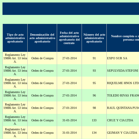
Fecha del acto
Tipo de acto
Denominación del
Número del acto
administrativo
Nombre completo o ra
administrativo
acto administrativo
administrativo
aprobatorio del
persona con
aprobatorio
aprobatorio
aprobatorio
contrato
Reglamento Ley
19886 Art. 53 letra
Orden de Compra
27-01-2014
91
EXPO SUR SA
A.
Reglamento Ley
19886 Art. 53 letra
Orden de Compra
27-01-2014
93
SEPULVEDA STEFONI
A.
Reglamento Ley
19886 Art. 53 letra
Orden de Compra
27-01-2014
95
RIQUELME HNOS LTD
A.
Reglamento Ley
19886 Art. 53 letra
Orden de Compra
27-01-2014
96
TOLEDO RIVAS FRAN
A.
Reglamento Ley
19886 Art. 53 letra
Orden de Compra
27-01-2014
98
RAUL QUINTANA PUS
A.
Reglamento Ley
19886 Art. 53 letra
Orden de Compra
31-01-2014
133
CRUZ Y CIA LTDA
A.
Reglamento Ley
19886 Art. 53 letra
Orden de Compra
31-01-2014
134
GEJMAN Y CIA LTDA
A.