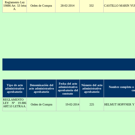
Reglamento Ley
19886 Art. 53 letra
Orden de Compra
28-02-2014
332
CASTILLO MARIN YU
A.
Fecha del acto
Tipo de acto
Denominación del
Número del acto
administrativo
Nombre completo o r
administrativo
acto administrativo
administrativo
aprobatorio del
co
aprobatorio
aprobatorio
aprobatorio
contrato
REGLAMENTO
LEY Nº 19.886
Orden de Compra
19-02-2014
225
HELMUT HOPFNER Y 
ART.53 LETRA A.