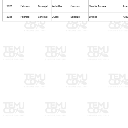
2026
Febrero
Concejal
Peñailillo
Guzman
Claudia Andrea
Arau
2026
Febrero
Concejal
Quidel
Sobarzo
Estrella
Arau