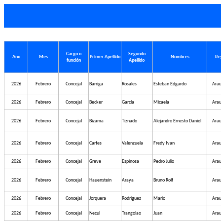
Cargo o
Segundo
Año
Mes
Primer Apellido
Nombres
Re
función
Apellido
2026
Febrero
Concejal
Barriga
Rosales
Esteban Edgardo
Arau
2026
Febrero
Concejal
Becker
García
Micaela
Arau
2026
Febrero
Concejal
Bizama
Tiznado
Alejandro Ernesto Daniel
Arau
2026
Febrero
Concejal
Cartes
Valenzuela
Fredy Ivan
Arau
2026
Febrero
Concejal
Greve
Espinosa
Pedro Julio
Arau
2026
Febrero
Concejal
Hauenstein
Araya
Bruno Rolf
Arau
2026
Febrero
Concejal
Jorquera
Rodriguez
Mario
Arau
2026
Febrero
Concejal
Necul
Trangolao
Juan
Arau